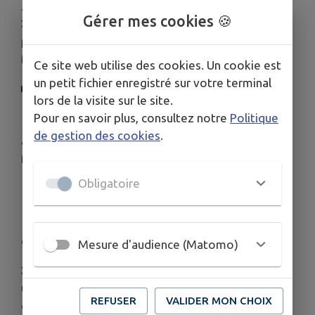
⚠ Important
Gérer mes cookies 🍪
❌ L'abonnement de transport scolaire ne
permet pas d'utiliser le réseau Grand Reims
Mobilités : bus, tramway, TAD et lignes express.
Ce site web utilise des cookies. Un cookie est
un petit fichier enregistré sur votre terminal
🚋 RÉSEAU GRAND REIMS MOBILITÉS
lors de la visite sur le site.
Bus – Tram – TAD – Lignes express
Pour en savoir plus, consultez notre
Politique
🎫 Pour utiliser le réseau urbain, il faut
de gestion des cookies
.
acheter un titre MobiSchool ou un abonnement
MobiPass.
Obligatoire
🗓️
Achat possible à partir de
début juillet 2026
💻 Sur :
www.grandreims-mobilites.fr/fr/
🏢 Ou à la Maison des Mobilités, parvis de la
gare de Reims.
Mesure d'audience (Matomo)
❌ Ces titres donnent accès au réseau urbain
uniquement et ne permettent pas d'utiliser les
REFUSER
VALIDER MON CHOIX
cars scolaires du Grand Reims.