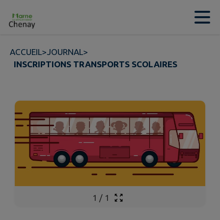
Contenu
Menu
Recherche
Pied de page
ACCUEIL
>
JOURNAL
>
INSCRIPTIONS TRANSPORTS SCOLAIRES
1
/
1