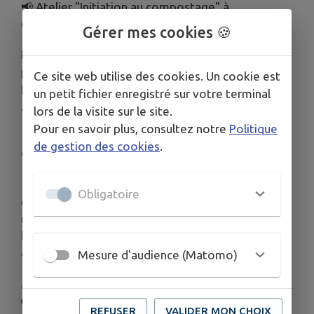
📢 Atelier "Initiation au compostage" à
Courlandon 🌱
Gérer mes cookies 🍪
Envie de réduire vos déchets et de faire un geste
pour l’environnement ? ♻️
Ce site web utilise des cookies. Un cookie est
Participez à un atelier d’initiation au compostage
un petit fichier enregistré sur votre terminal
à la médiathèque La Bulle !
lors de la visite sur le site.
Pour en savoir plus, consultez notre
Politique
📅
Samedi 6 juin 2026
de gestion des cookies
.
🕘 De 9h à 12h et de 14h à 17h
📍 7 Rue Saint Laurent, 51170 Courlandon
Obligatoire
🎁 Bonus : un composteur (bois ou plastique) sera
remis aux habitants du Grand Reims à l’issue de
l’atelier (sur présentation d’un justificatif de
domicile).
Mesure d'audience (Matomo)
⚠️
Sur inscription uniquement
:
👉 voir
lien🔗
REFUSER
VALIDER MON CHOIX