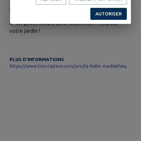
📞
Renseignements
:
Médiathèque La Bulle – 03 26 24 54 90
AUTORISER
🌿 Un geste simple pour la planète… et pour
votre jardin !
PLUS D'INFORMATIONS
https://www.linscription.com/pro/la-bulle-mediatheque.php