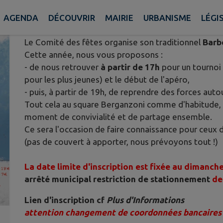
Publié le samedi 30 mai 2026 - Chenay
AGENDA
DÉCOUVRIR
MAIRIE
URBANISME
LÉGI
Le Comité des fêtes organise son traditionnel
Barb
Cette année, nous vous proposons :
- de nous retrouver
à partir de 17h
pour un tournoi
pour les plus jeunes) et le début de l'apéro,
- puis, à partir de 19h, de reprendre des forces aut
Tout cela au square Berganzoni comme d'habitude, po
moment de convivialité et de partage ensemble.
Ce sera l'occasion de faire connaissance pour ceux
(pas de couvert à apporter, nous prévoyons tout !)
La date limite d'inscription est fixée au dimanche
arrêté municipal restriction de stationnement
de
Lien d'inscription cf
Plus d'Informations
attention changement de coordonnées bancaires 