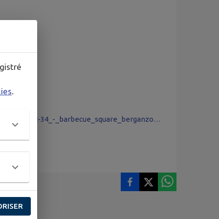
gistré
kies
.
http://files.appli-intramuros.com/website/uploads/14312/2026/2026t-34_-_barbecue_square_berganzoni.pdf
ORISER