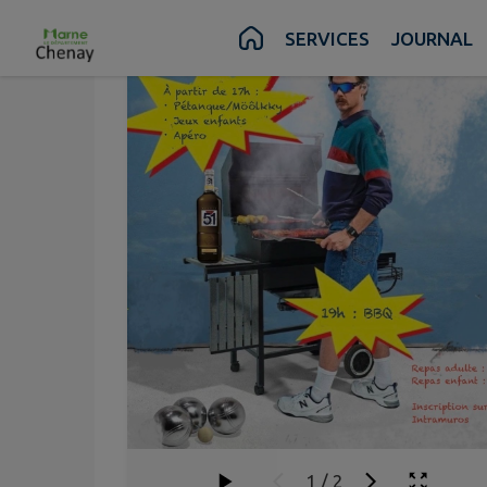
Contenu
Menu
Recherche
Pied de page
SERVICES
JOURNAL
1
/
2