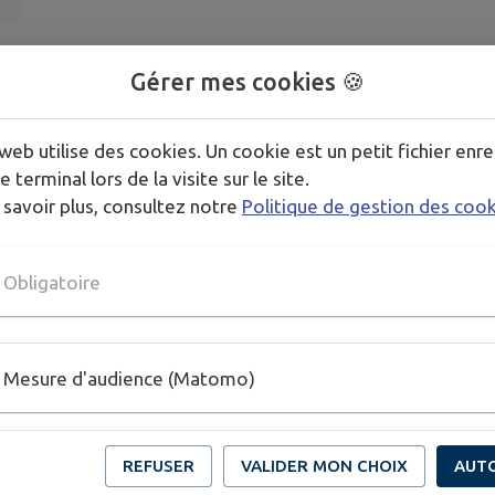
Gérer mes cookies 🍪
Comité des Fêtes
Télécharger la pièce jointe
web utilise des cookies. Un cookie est un petit fichier enre
e terminal lors de la visite sur le site.
 savoir plus, consultez notre
Politique de gestion des coo
PLUS D'INFORMATIONS
https://forms.gle/tTodjuZXU4YqgMq87
Obligatoire
Mesure d'audience (Matomo)
REFUSER
VALIDER MON CHOIX
AUT