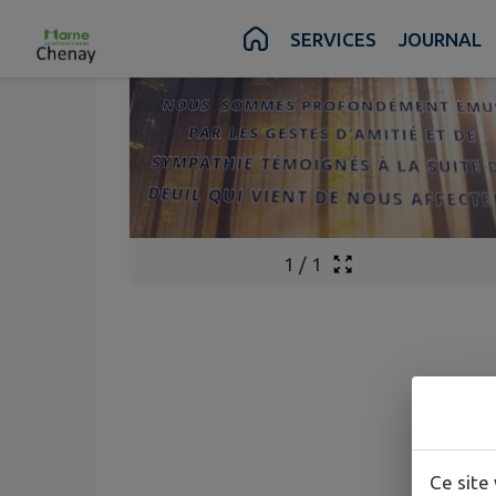
Contenu
Menu
Recherche
Pied de page
SERVICES
JOURNAL
1
/
1
Ce site 