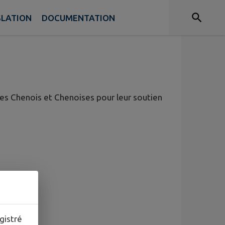
SLATION
DOCUMENTATION
 les Chenois et Chenoises pour leur soutien
gistré