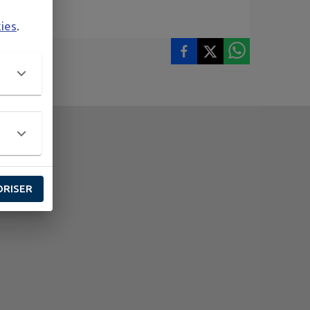
kies
.
ORISER