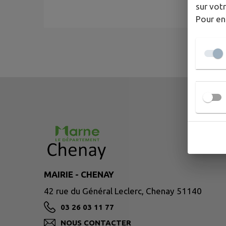
sur votr
Pour en
MAIRIE - CHENAY
42 rue du Général Leclerc, Chenay 51140
03 26 03 11 77
NOUS CONTACTER