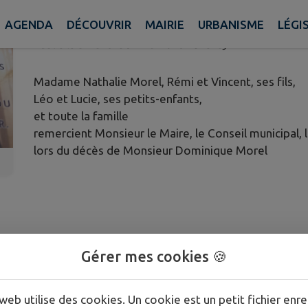
MOREL
AGENDA
DÉCOUVRIR
MAIRIE
URBANISME
LÉGI
Publié le dimanche 31 mai 2026 - Chenay
Madame Nathalie Morel, Rémi et Vincent, ses fils,
Léo et Lucie, ses petits-enfants,
et toute la famille
remercient Monsieur le Maire, le Conseil municipal,
lors du décès de Monsieur Dominique Morel
Gérer mes cookies 🍪
web utilise des cookies. Un cookie est un petit fichier enre