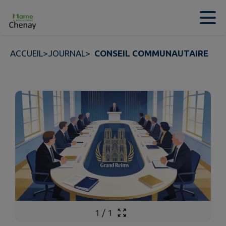
Contenu
Menu
Recherche
Pied de page
ACCUEIL
>
JOURNAL
>
CONSEIL COMMUNAUTAIRE
1
/
1