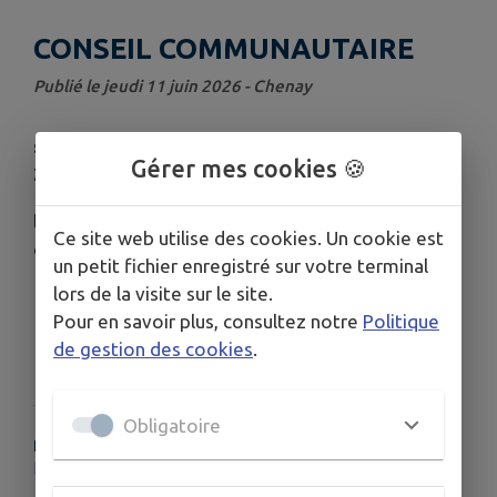
CONSEIL COMMUNAUTAIRE
Publié le jeudi 11 juin 2026 - Chenay
séance du Conseil Communautaire du 28 mai
Gérer mes cookies 🍪
2026
liste des délibérations
Ce site web utilise des cookies. Un cookie est
disponible
en pièce jointe
un petit fichier enregistré sur votre terminal
lors de la visite sur le site.
Pour en savoir plus, consultez notre
Politique
de gestion des cookies
.
Télécharger la pièce jointe
Obligatoire
PLUS D'INFORMATIONS
https://www.grandreims.fr/les-publications-legales/publications-legales-de-la-cu-du-grand-reims