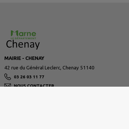
MAIRIE - CHENAY
42 rue du Général Leclerc, Chenay 51140
03 26 03 11 77
NOUS CONTACTER
M'Y RENDRE
www.chenay.fr
site officiel de la commune de Chenay - Marne