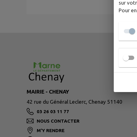
sur votr
Pour en
MAIRIE - CHENAY
42 rue du Général Leclerc, Chenay 51140
03 26 03 11 77
NOUS CONTACTER
M'Y RENDRE