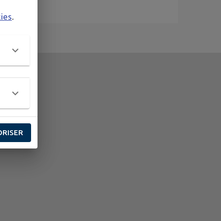
kies
.
ORISER