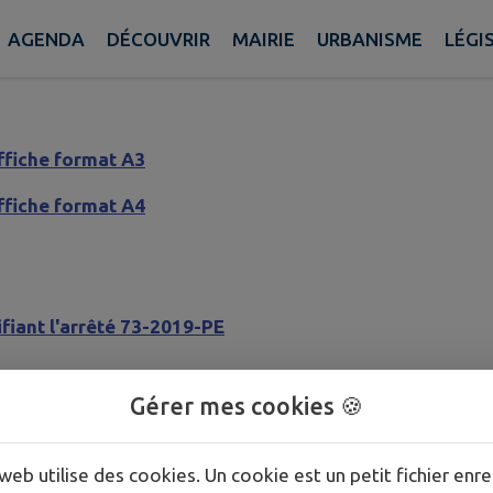
anne Chenoise
AGENDA
DÉCOUVRIR
MAIRIE
URBANISME
LÉGI
ffiche format A3
ffiche format A4
fiant l'arrêté 73-2019-PE
Gérer mes cookies 🍪
web utilise des cookies. Un cookie est un petit fichier enre