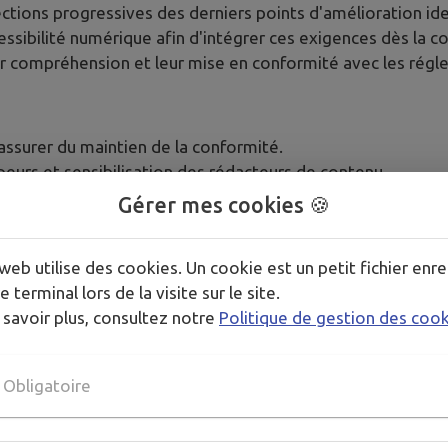
ctions progressives des derniers points d'amélioration ide
sibilité numérique afin d'intégrer ces exigences dès la co
compréhension et leur mise en conformité avec les régle
'assurer du maintien de la conformité.
eurs et sensibilisation des rédacteurs de contenu.
 du RGAA et des réglementations en matière d'accessibili
Gérer mes cookies 🍪
une veille continue pour suivre l'évolution des normes et r
jour rapide des sites en cas de modification des exigences 
web utilise des cookies. Un cookie est un petit fichier enre
e terminal lors de la visite sur le site.
 savoir plus, consultez notre
Politique de gestion des coo
ilité afin d'évaluer les éventuelles évolutions et de corrig
 utilisateurs pour améliorer l'ergonomie et l'accessibilité
Obligatoire