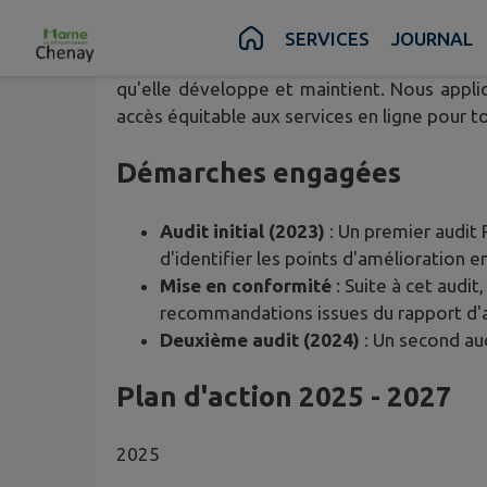
Contenu
Menu
Recherche
Pied de page
SERVICES
JOURNAL
IntraMuros, société éditrice de ce site, est
qu'elle développe et maintient. Nous appliq
accès équitable aux services en ligne pour to
Démarches engagées
Audit initial (2023)
: Un premier audit 
d'identifier les points d'amélioration en
Mise en conformité
: Suite à cet audi
recommandations issues du rapport d'a
Deuxième audit (2024)
: Un second aud
Plan d'action 2025 - 2027
2025