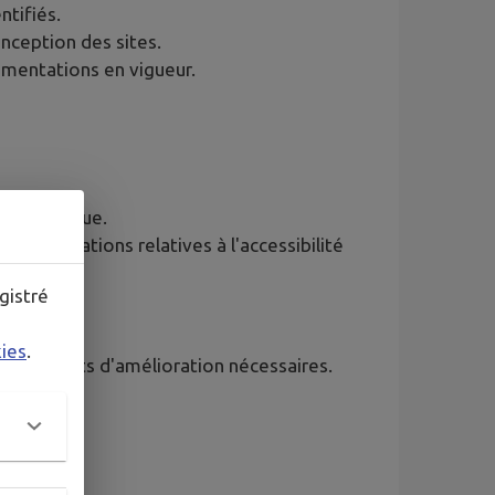
ntifiés.
nception des sites.
mentations en vigueur.
té numérique.
églementations relatives à l'accessibilité
légales.
gistré
kies
.
er les points d'amélioration nécessaires.
 des sites.