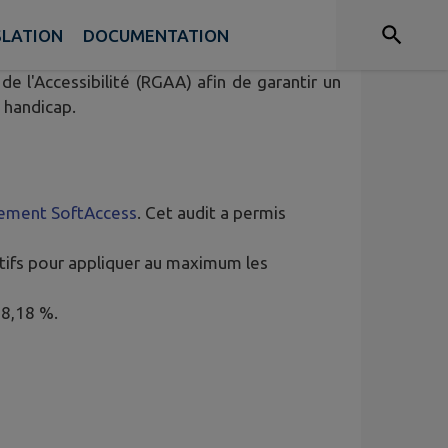
SLATION
DOCUMENTATION
cessibilité numérique de l'ensemble des sites
e l'Accessibilité (RGAA) afin de garantir un
e handicap.
ement SoftAccess
. Cet audit a permis
ctifs pour appliquer au maximum les
98,18 %.