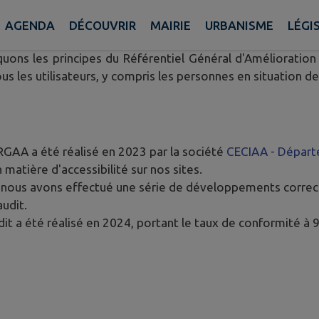
AGENDA
DÉCOUVRIR
MAIRIE
URBANISME
LÉGI
 engagé dans une démarche continue d'amélioration de l'ac
uons les principes du Référentiel Général d'Amélioration d
us les utilisateurs, y compris les personnes en situation d
RGAA a été réalisé en 2023 par la société
CECIAA - Départ
 matière d'accessibilité sur nos sites.
t, nous avons effectué une série de développements corre
udit.
it a été réalisé en 2024, portant le taux de conformité à 