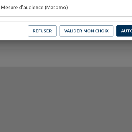
mme un critère essentiel dès la phase de conception de ch
Mesure d'audience (Matomo)
 permettent de garantir un niveau optimal d'accessibilité.
s sites internet accessibles et conformes aux normes, afin
REFUSER
VALIDER MON CHOIX
AUT
strés.