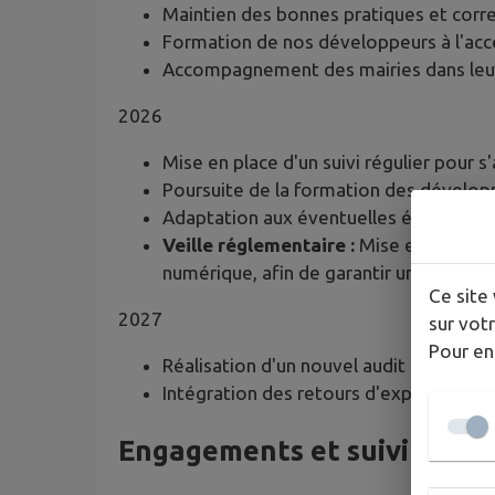
Maintien des bonnes pratiques et corre
Formation de nos développeurs à l'acces
Accompagnement des mairies dans leur 
2026
Mise en place d'un suivi régulier pour s
Poursuite de la formation des développ
Adaptation aux éventuelles évolutions
Veille réglementaire :
Mise en place d'
numérique, afin de garantir une mise à 
Ce site 
2027
sur votr
Pour en
Réalisation d'un nouvel audit d'accessib
Intégration des retours d'expérience des
Engagements et suivi